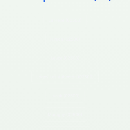
La Herie
(02500)
Hirson
(02500)
Leuze
(02500)
Logny Les Aubenton
(02500)
Luzoir
(02500)
Martigny
(02500)