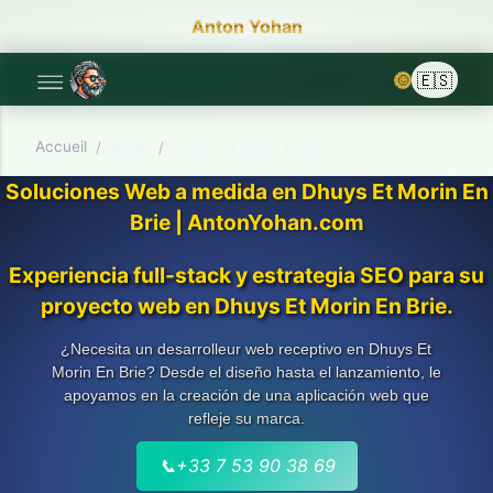
Anton Yohan
🌞
Accueil
/
Aisne
/
Dhuys Et Morin En Brie
Soluciones Web a medida en Dhuys Et Morin En
Brie | AntonYohan.com
Experiencia full-stack y estrategia SEO para su
proyecto web en Dhuys Et Morin En Brie.
¿Necesita un desarrolleur web receptivo en Dhuys Et
Morin En Brie? Desde el diseño hasta el lanzamiento, le
apoyamos en la creación de una aplicación web que
refleje su marca.
📞
+33 7 53 90 38 69