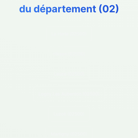
du département (
02
)
La Herie
(02500)
Hirson
(02500)
Leuze
(02500)
Logny Les Aubenton
(02500)
Luzoir
(02500)
Martigny
(02500)