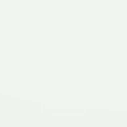
Mondrepuis
(02500)
Neuve Maison
(02500)
Ohis
(02500)
Wimy
(02500)
Etreux
(02510)
Hannapes
(02510)