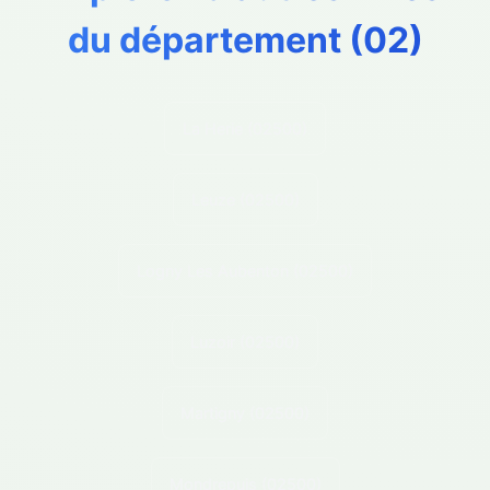
du département (
02
)
La Herie
(02500)
Leuze
(02500)
Logny Les Aubenton
(02500)
Luzoir
(02500)
Martigny
(02500)
Mondrepuis
(02500)