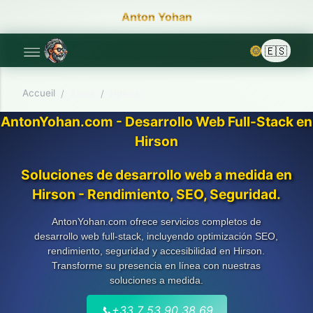
Anton Yohan
🌞
Accueil
/
Aisne
/
Hirson
AntonYohan.com - Desarrollo Web Full-Stack en
Hirson
Soluciones de desarrollo web a medida en
Hirson - Rendimiento, SEO, Seguridad.
AntonYohan.com ofrece servicios completos de
desarrollo web full-stack, incluyendo optimización SEO,
rendimiento, seguridad y accesibilidad en Hirson.
Transforme su presencia en línea con nuestras
soluciones a medida.
📞
+33 7 53 90 38 69