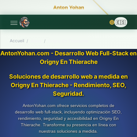
Anton Yohan
🌞
Accueil
/
Aisne
/
Origny En Thierache
AntonYohan.com - Desarrollo Web Full-Stack en
Origny En Thierache
Soluciones de desarrollo web a medida en
Origny En Thierache - Rendimiento, SEO,
Seguridad.
AntonYohan.com ofrece servicios completos de
desarrollo web full-stack, incluyendo optimización SEO,
rendimiento, seguridad y accesibilidad en Origny En
Thierache. Transforme su presencia en línea con
nuestras soluciones a medida.