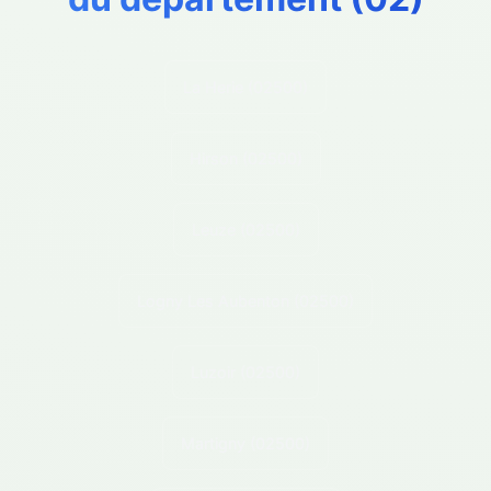
La Herie
(02500)
Hirson
(02500)
Leuze
(02500)
Logny Les Aubenton
(02500)
Luzoir
(02500)
Martigny
(02500)