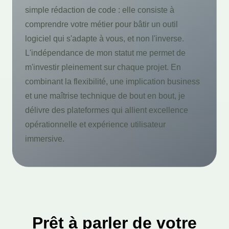
simple rédaction de code : elle consiste à
comprendre votre métier pour bâtir un outil
logiciel qui s'adapte à vous, et non l'inverse.
L'indépendance de mon statut me permet de
m'investir pleinement sur chaque projet. En
combinant la flexibilité, une implication business
et une maîtrise technique de bout en bout, je
délivre des plateformes qui allient excellence
opérationnelle et expérience utilisateur
immersive.
Prêt à parler de votre