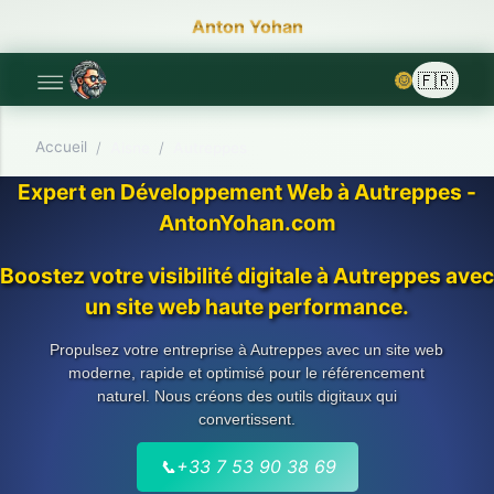
Anton Yohan
🌞
Accueil
/
Aisne
/
Autreppes
Expert en Développement Web à Autreppes -
AntonYohan.com
Boostez votre visibilité digitale à Autreppes avec
un site web haute performance.
Propulsez votre entreprise à Autreppes avec un site web
moderne, rapide et optimisé pour le référencement
naturel. Nous créons des outils digitaux qui
convertissent.
📞
+33 7 53 90 38 69