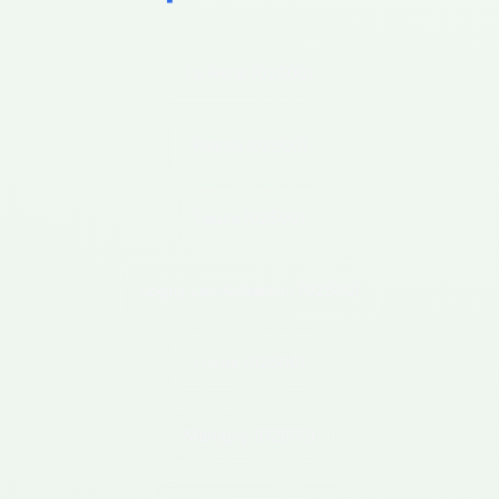
La Herie
(02500)
Hirson
(02500)
Leuze
(02500)
Logny Les Aubenton
(02500)
Luzoir
(02500)
Martigny
(02500)