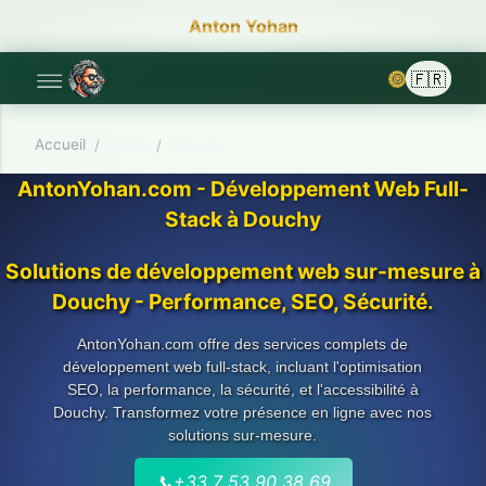
Anton Yohan
🌞
Accueil
/
Aisne
/
Douchy
AntonYohan.com - Développement Web Full-
Stack à Douchy
Solutions de développement web sur-mesure à
Douchy - Performance, SEO, Sécurité.
AntonYohan.com offre des services complets de
développement web full-stack, incluant l'optimisation
SEO, la performance, la sécurité, et l'accessibilité à
Douchy. Transformez votre présence en ligne avec nos
solutions sur-mesure.
📞
+33 7 53 90 38 69