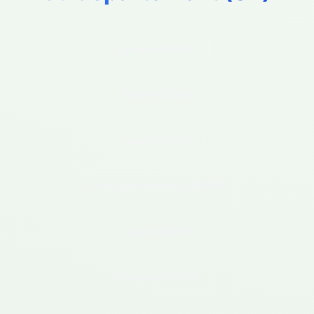
La Herie
(02500)
Hirson
(02500)
Leuze
(02500)
Logny Les Aubenton
(02500)
Luzoir
(02500)
Martigny
(02500)