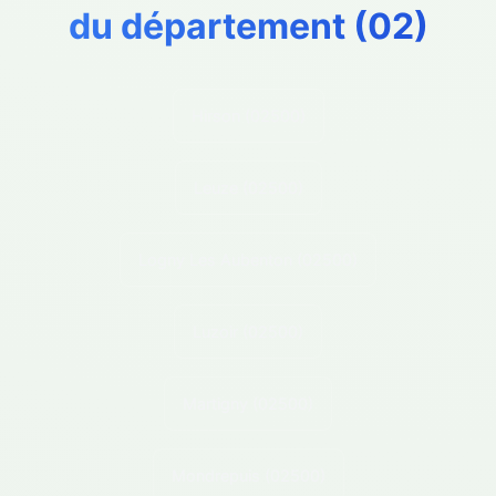
du département (
02
)
Hirson
(02500)
Leuze
(02500)
Logny Les Aubenton
(02500)
Luzoir
(02500)
Martigny
(02500)
Mondrepuis
(02500)