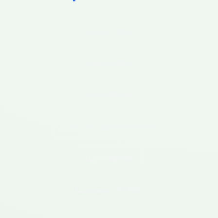
La Herie
(02500)
Hirson
(02500)
Leuze
(02500)
Logny Les Aubenton
(02500)
Luzoir
(02500)
Mondrepuis
(02500)