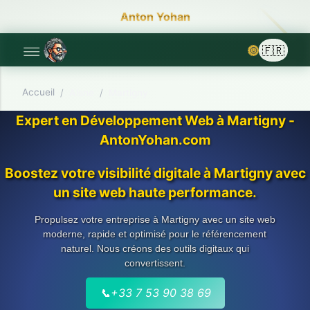
Anton Yohan
🌞
Accueil
/
Aisne
/
Martigny
Expert en Développement Web à Martigny -
AntonYohan.com
Boostez votre visibilité digitale à Martigny avec
un site web haute performance.
Propulsez votre entreprise à Martigny avec un site web
moderne, rapide et optimisé pour le référencement
naturel. Nous créons des outils digitaux qui
convertissent.
📞
+33 7 53 90 38 69