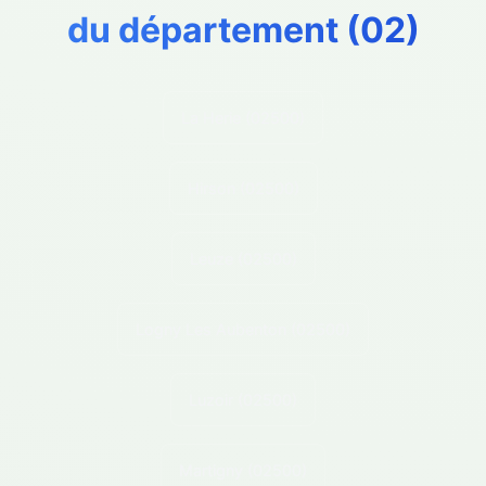
du département (
02
)
La Herie
(02500)
Hirson
(02500)
Leuze
(02500)
Logny Les Aubenton
(02500)
Luzoir
(02500)
Martigny
(02500)