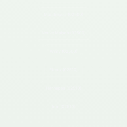
Mondrepuis
(02500)
Neuve Maison
(02500)
Wimy
(02500)
Etreux
(02510)
Hannapes
(02510)
Iron
(02510)