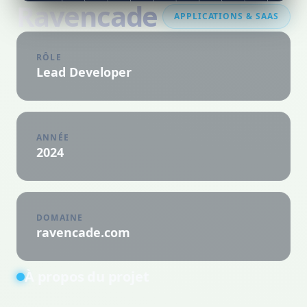
Ravencade
APPLICATIONS & SAAS
RÔLE
Lead Developer
ANNÉE
2024
DOMAINE
ravencade.com
À propos du projet