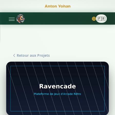
Anton Yohan
🌞
Retour aux Projets