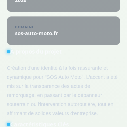
2026
DOMAINE
sos-auto-moto.fr
À propos du projet
Création d'une identité à la fois rassurante et
dynamique pour "SOS Auto Moto". L'accent a été
mis sur la transparence des actes de
remorquage, en passant par le dépanneur
souterrain ou l'intervention autoroutière, tout en
affirmant de solides valeurs d'entreprise.
Caractéristiques Clés