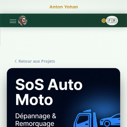
Anton Yohan
🌞
Retour aux Projets