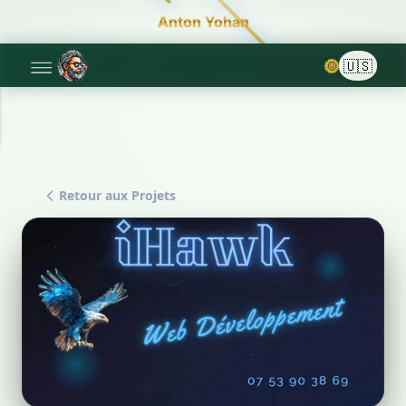
Anton Yohan
🌞
Retour aux Projets