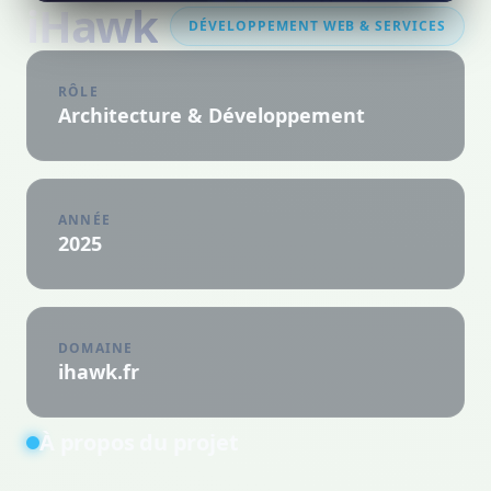
iHawk
DÉVELOPPEMENT WEB & SERVICES
RÔLE
Architecture & Développement
ANNÉE
2025
DOMAINE
ihawk.fr
À propos du projet